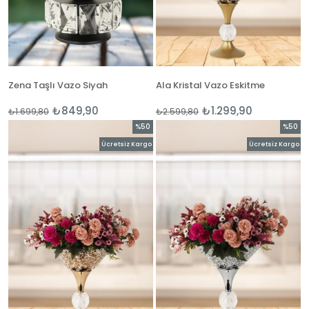
Zena Taşlı Vazo Siyah
Ala Kristal Vazo Eskitme
₺849,90
₺1.299,90
₺1.699,80
₺2.599,80
%50
%50
İndirim
İndirim
Ücretsiz Kargo
Ücretsiz Kargo
%50İndirim
%50İnd