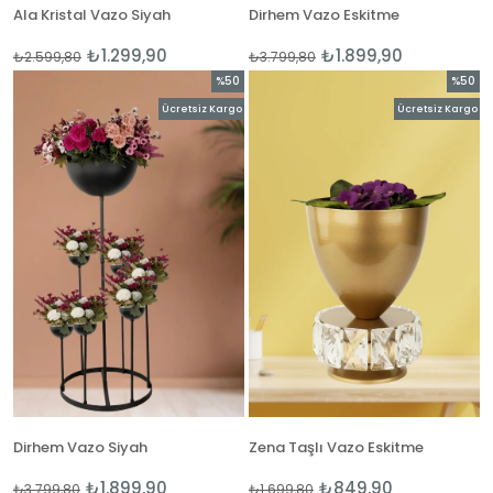
Ala Kristal Vazo Siyah
Dirhem Vazo Eskitme
₺1.299,90
₺1.899,90
₺2.599,80
₺3.799,80
%50
%50
İndirim
İndirim
Ücretsiz Kargo
Ücretsiz Kargo
%50İndirim
%50İnd
Dirhem Vazo Siyah
Zena Taşlı Vazo Eskitme
₺1.899,90
₺849,90
₺3.799,80
₺1.699,80