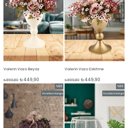
Valerin Vazo Beyaz
Valerin Vazo Eskitme
₺449,90
₺449,90
₺899,80
₺899,80
%50
%50
İndirim
İndirim
Ücretsiz Kargo
Ücretsiz Kargo
%50İndirim
%50İnd