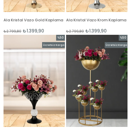
Ala Kristal Vazo Gold Kaplama
Ala Kristal Vazo Krom Kaplama
₺1.399,90
₺1.399,90
₺2.799,80
₺2.799,80
%50
%50
İndirim
İndirim
Ücretsiz Kargo
Ücretsiz Kargo
%50İndirim
%50İnd