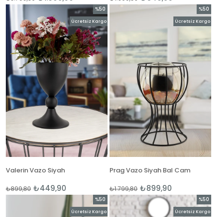
%50
%50
İndirim
İndirim
Ücretsiz Kargo
Ücretsiz Kargo
%50İndirim
%50İnd
Valerin Vazo Siyah
Prag Vazo Siyah Bal Cam
₺449,90
₺899,90
₺899,80
₺1.799,80
%50
%50
İndirim
İndirim
Ücretsiz Kargo
Ücretsiz Kargo