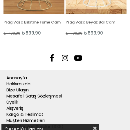
Prag Vazo Eskitme Füme Cam
Prag Vazo Beyaz Bal Cam
₺899,90
₺899,90
₺1.799,80
₺1.799,80
Anasayfa
Hakkımızda
Bize Ulaşın
Mesafeli Satış Sözleşmesi
Üyelik
Alışveriş
Kargo & Teslimat
Müşteri Hizmetleri
Sıkça Sorulan Sorular (SSS)
Çerez Kullanımı