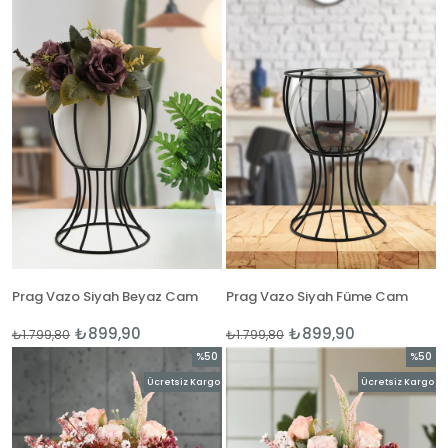
%50İndirim
%50İnd
Prag Vazo Siyah Beyaz Cam
Prag Vazo Siyah Füme Cam
₺899,90
₺899,90
₺1.799,80
₺1.799,80
%50
%50
İndirim
İndirim
Ücretsiz Kargo
Ücretsiz Kargo
%50İndirim
%50İnd