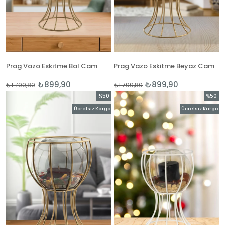
Prag Vazo Eskitme Bal Cam
Prag Vazo Eskitme Beyaz Cam
₺899,90
₺899,90
₺1.799,80
₺1.799,80
%50
%50
İndirim
İndirim
Ücretsiz Kargo
Ücretsiz Kargo
%50İndirim
%50İnd