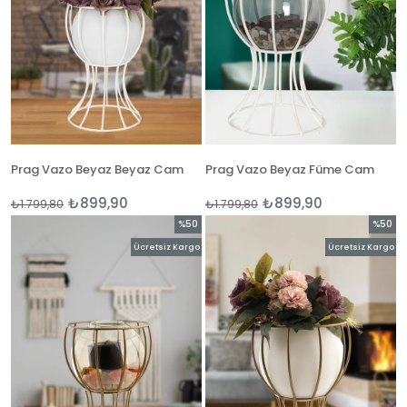
Prag Vazo Beyaz Beyaz Cam
Prag Vazo Beyaz Füme Cam
₺899,90
₺899,90
₺1.799,80
₺1.799,80
%50
%50
İndirim
İndirim
Ücretsiz Kargo
Ücretsiz Kargo
%50İndirim
%50İnd