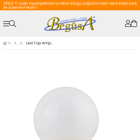
299,9 TL üzeri siparişlerinize ücretsiz kargo, kapıda nakit veya kredi kartı
ile ödeme imkanı !
Led Top Ampul Beyaz 8.5 W