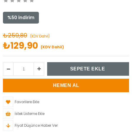
%
50
İndirim
₺259,80
(KDV Dahil)
₺129,90
(KDV Dahil)
Favorilere Ekle
İstek Listeme Ekle
Fiyat Düşünce Haber Ver