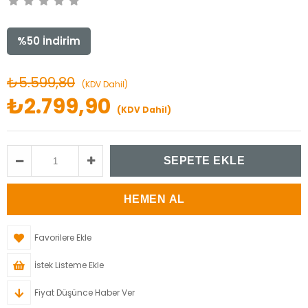
%
50
İndirim
₺5.599,80
(KDV Dahil)
₺2.799,90
(KDV Dahil)
Favorilere Ekle
İstek Listeme Ekle
Fiyat Düşünce Haber Ver