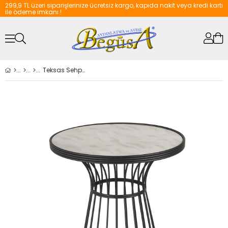
299,9 TL üzeri siparişlerinize ücretsiz kargo, kapıda nakit veya kredi kartı
ile ödeme imkanı !
Teksas Sehpa Siyah Mermer